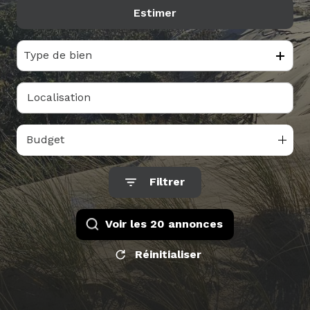
Estimer
alerte
De l'ancien
mail
Type de bien
contact
Budget
Filtrer
Voir les
20
annonces
Réinitialiser