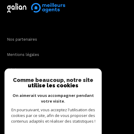
Nos partenaires
Mentions légales
Admin
Comme beaucoup, notre site
utilise les cookies
Nos honoraires
On aimerait vous accompagner pendant
Politique RGPD
votre visite.
En poursuivant, vous acceptez l'utilisation des
cookies par ce site, afin de vous proposer des
Cookies
contenus adaptés et réaliser des statistiques !