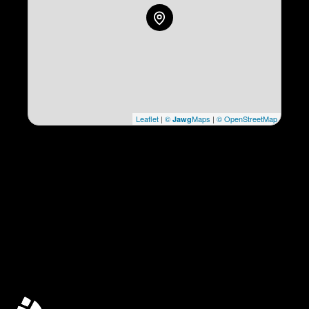
Leaflet
|
©
Maps
|
© OpenStreetMap
Jawg