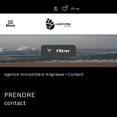
0
Fr
Menu
accueil
Filtrer
l'agence
acheter
Agence immobilière Angresse
Contact
estimer
off
PRENDRE
market
contact
partenaires