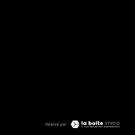
ose sur l'intérêt légitime de
inées à l'Agence / au Réseau.
ctification, d’effacement,
consentement à tout moment en
’informations sur vos droits. Si
Libertés » ne sont pas
tence de la liste d'opposition
://www.bloctel.gouv.fr
. Dans le
 Données sensibles dans le
utilisation
de Google
Réalisé par