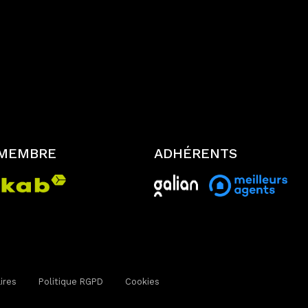
s Données personnelles. La base légale du traitement rep
t conservées jusqu'à demande de suppression et sont dest
ique et libertés », vous disposez des droits d’accès, de re
de portabilité de vos données. Vous pouvez retirer votre 
 / Le Réseau. Consultez le site
https://cnil.fr/fr
pour plus d
té l'Agence / le Réseau, que vos droits « Informatique et 
 une réclamation à la CNIL. Nous vous informons de l’exis
octel », sur laquelle vous pouvez vous inscrire ici :
https
ées personnelles, nous vous invitons à ne pas inscrire de
 MEMBRE
ADHÉRENTS
CHA, les
Politiques de Confidentialité
et es
Conditions d'
ires
Politique RGPD
Cookies