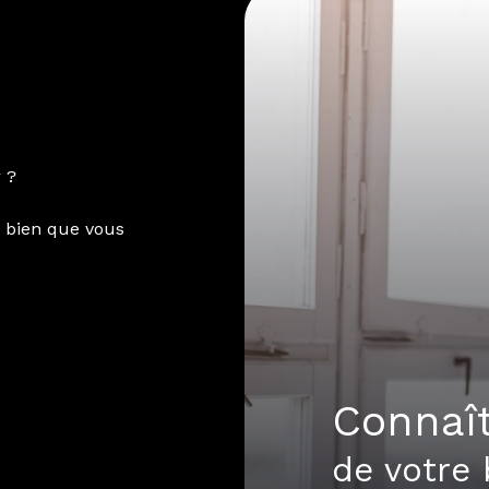
 ?
u bien que vous
connaî
de votre 