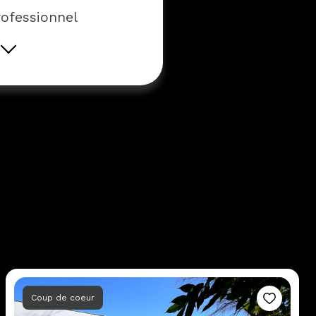
rofessionnel
pes
4
Coup de coeur