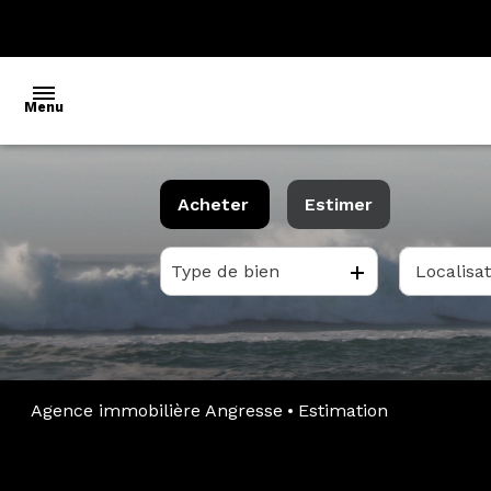
Menu
accueil
Acheter
Estimer
l'agence
Type de bien
De l'ancien
acheter
estimer
off
Agence immobilière Angresse
Estimation
market
partenaires