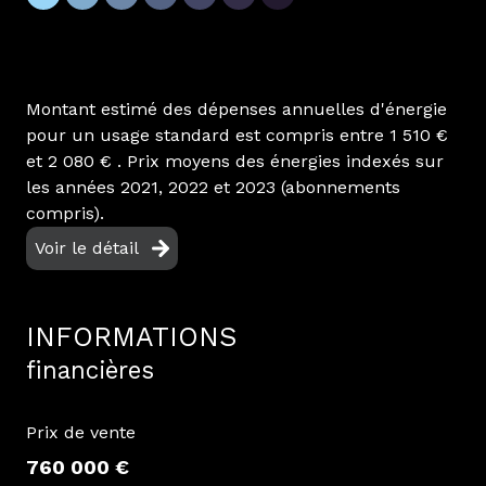
du marché de Labenne, Capbreton, Hossegor et
des communes environnantes, nous vous
accompagnons avec professionnalisme et
proximité dans la réalisation de votre projet
Montant estimé des dépenses annuelles d'énergie
immobilier.
pour un usage standard est compris entre 1 510 €
et 2 080 € . Prix moyens des énergies indexés sur
les années 2021, 2022 et 2023 (abonnements
compris).
Voir le détail
INFORMATIONS
financières
Prix de vente
760 000 €