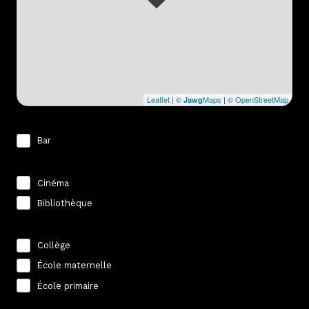
Leaflet
|
©
Maps
|
© OpenStreetMap
Jawg
Commerces et santé
Bar
Loisirs
Cinéma
Bibliothèque
Ecoles
Collège
École maternelle
École primaire
Transports