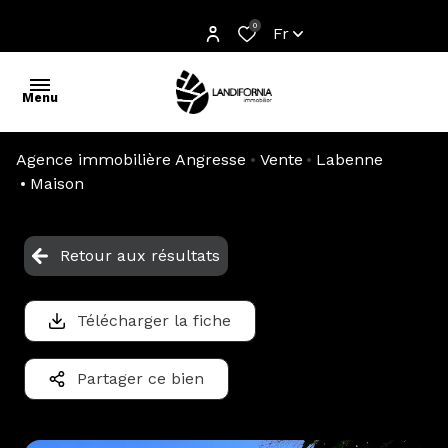
0
Fr
Menu
Agence immobilière Angresse
Vente
Labenne
accueil
Maison
l'agence
Retour aux résultats
acheter
estimer
Télécharger la fiche
off
Partager ce bien
market
partenaires