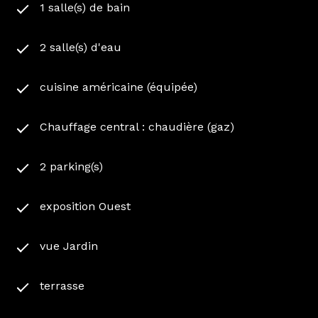
1 salle(s) de bain
À l'extérieur, le charme opère immédiatement.
Implantée sur un vaste terrain plat, arboré et
parfaitement exposé, cette propriété profite d'un
2 salle(s) d'eau
environnement paisible et verdoyant. Le jardin,
généreux et ensoleillé tout au long de la journée,
cuisine américaine (équipée)
est piscinable et offre de multiples possibilités
d'aménagement pour profiter pleinement du
Chauffage central : chaudière (gaz)
climat exceptionnel des Landes.
L'un des grands atouts de cette maison réside dans
son appartement indépendant d'environ 40 m².
2 parking(s)
Idéal pour accueillir famille et amis, développer
une activité professionnelle à domicile ou générer
exposition Ouest
un revenu locatif saisonnier ou annuel, cet espace
indépendant constitue une réelle valeur ajoutée.
vue Jardin
Une dépendance située au fond du jardin
complète également l'ensemble. Atelier, espace de
stockage, local pour vélos ou futur projet
terrasse
d'aménagement, chacun pourra l'adapter à ses
besoins.