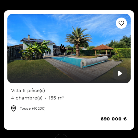
Villa 5 pièce(s)
4 chambre(s)
155 m²
Tosse (40230)
690 000 €