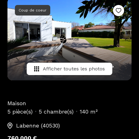
alerte
Coup de coeur
mail
contact
Afficher toutes les photos
Maison
5 pièce(s)
5 chambre(s)
140 m²
Labenne (40530)
760 000 €