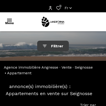
0
Fr
Menu
accueil
Filtrer
l'agence
acheter
Agence immobilière Angresse
Vente
Seignosse
estimer
Appartement
off
1
annonce(s) immobilière(s) :
market
Appartements en vente sur Seignosse
partenaires
Trier par