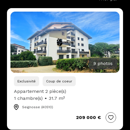
alerte
mail
contact
9 photos
Exclusivité
Coup de coeur
Appartement 2 pièce(s)
1 chambre(s)
31.7 m²
Seignosse (40510)
209 000 €